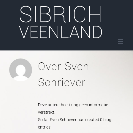
Ga
naar
inhoud
Over
Sven
Schriever
Deze auteur heeft nog geen informatie
verstrekt.
So far Sven Schriever has created 0 blog
entries.