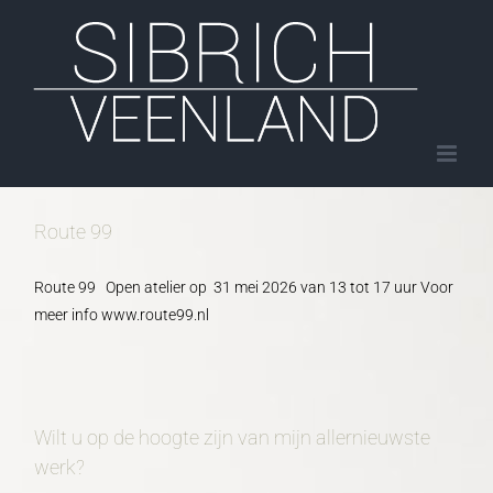
Ga
naar
inhoud
Route 99
Route 99 Open atelier op 31 mei 2026 van 13 tot 17 uur Voor
meer info www.route99.nl
Wilt u op de hoogte zijn van mijn allernieuwste
werk?