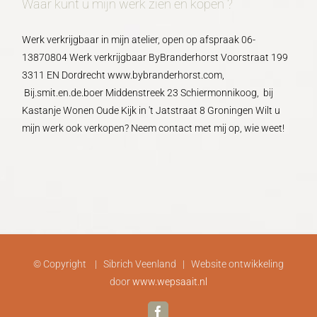
Waar kunt u mijn werk zien en kopen ?
Werk verkrijgbaar in mijn atelier, open op afspraak 06-
13870804 Werk verkrijgbaar ByBranderhorst Voorstraat 199
3311 EN Dordrecht www.bybranderhorst.com,
Bij.smit.en.de.boer Middenstreek 23 Schiermonnikoog, bij
Kastanje Wonen Oude Kijk in 't Jatstraat 8 Groningen Wilt u
mijn werk ook verkopen? Neem contact met mij op, wie weet!
© Copyright
| Sibrich Veenland | Website ontwikkeling
door
www.wepsaait.nl
Facebook